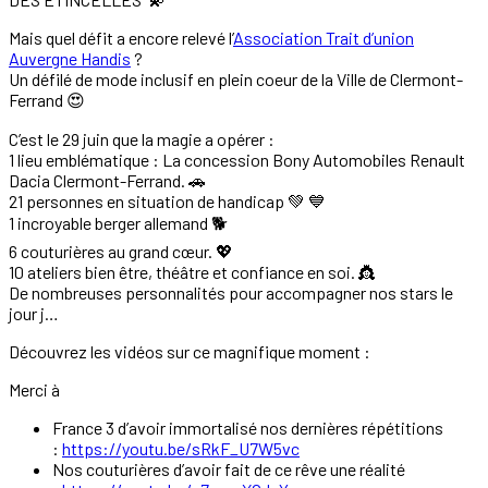
Mais quel défit a encore relevé l’
Association Trait d’union
Auvergne Handis
?
Un défilé de mode inclusif en plein coeur de la Ville de Clermont-
Ferrand 😍
C’est le 29 juin que la magie a opérer :
1 lieu emblématique : La concession Bony Automobiles Renault
Dacia Clermont-Ferrand. 🚗
21 personnes en situation de handicap 💚 💙
1 incroyable berger allemand 🐕
6 couturières au grand cœur. 💖
10 ateliers bien être, théâtre et confiance en soi. 👸
De nombreuses personnalités pour accompagner nos stars le
jour j…
Découvrez les vidéos sur ce magnifique moment :
Merci à
France 3 d’avoir immortalisé nos dernières répétitions
:
https://youtu.be/sRkF_U7W5vc
Nos couturières d’avoir fait de ce rêve une réalité