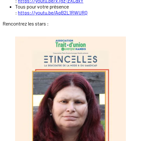
:
https://youtu.be/x7gz-zXCdxY
Tous pour votre présence
:
https://youtu.be/AqB2L1RWURQ
Rencontrez les stars :