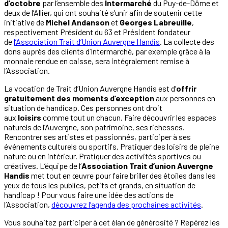
d’octobre
par l’ensemble des
Intermarché
du Puy-de-Dôme et
deux de l’Allier, qui ont souhaité s’unir afin de soutenir cette
initiative de
Michel Andanson
et
Georges Labreuille
,
respectivement Président du 63 et Président fondateur
de
l’Association Trait d’Union Auvergne Handis
. La collecte des
dons auprès des clients d’Intermarché, par exemple grâce à la
monnaie rendue en caisse, sera intégralement remise à
l’Association.
La vocation de Trait d’Union Auvergne Handis est d’
offrir
gratuitement
des moments d’exception
aux personnes en
situation de handicap. Ces personnes ont droit
aux
loisirs
comme tout un chacun. Faire découvrir les espaces
naturels de l’Auvergne, son patrimoine, ses richesses.
Rencontrer ses artistes et passionnés, participer à ses
événements culturels ou sportifs. Pratiquer des loisirs de pleine
nature ou en intérieur. Pratiquer des activités sportives ou
créatives. L’équipe de l’
Association
Trait d’union Auvergne
Handis
met tout en œuvre pour faire briller des étoiles dans les
yeux de tous les publics, petits et grands, en situation de
handicap ! Pour vous faire une idée des actions de
l’Association,
découvrez l’agenda des prochaines activités
.
Vous souhaitez participer à cet élan de générosité ? Repérez les