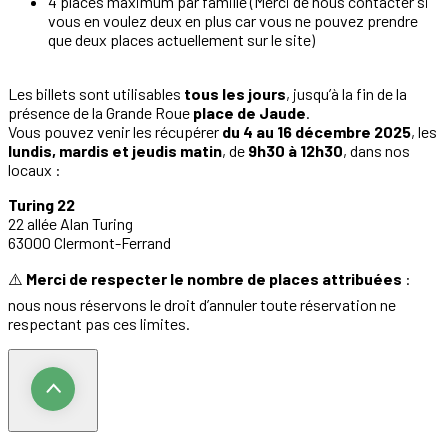
4 places maximum par famille (Merci de nous contacter si
vous en voulez deux en plus car vous ne pouvez prendre
que deux places actuellement sur le site)
Les billets sont utilisables
tous les jours
, jusqu’à la fin de la
présence de la Grande Roue
place de Jaude
.
Vous pouvez venir les récupérer
du 4 au 16 décembre 2025
, les
lundis, mardis et jeudis matin
, de
9h30 à 12h30
, dans nos
locaux :
Turing 22
22 allée Alan Turing
63000 Clermont-Ferrand
⚠️
Merci de respecter le nombre de places attribuées
:
nous nous réservons le droit d’annuler toute réservation ne
respectant pas ces limites.