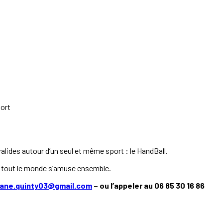
ort
 valides autour d’un seul et même sport : le HandBall.
ue tout le monde s’amuse ensemble.
ane.quinty03@gmail.com
– ou l’appeler au 06 85 30 16 86