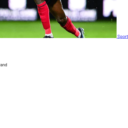
Spor
rand