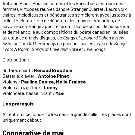
Antoine Pinet. Pour les cordes et les voix, il sera entouré des
femmes virtuoses réunies dans le Stranger Quartet. Leurs voix
claires, mélodieuses et pénétrantes se mêleront avec justesse à
celle d’H-Burns. Loin de dénaturer les œuvres originelles, ce
savoureux mélange apporte ce qu’il faut de corps, de puissance
et de mélancolie aux compositions du poète canadien, puisées
au cœur de grands disques, de
Songs of Leonard Cohen
à
New
Skin for The Old Ceremony
, en passant par les joyaux de
Songs
From A Room
,
Songs of Love and Hate
et
Live Songs.
Distribution :
Guitare, chant :
Renaud Brustlein
Batterie, clavier :
Antoine Pinet
Violons :
Pauline Denize, Mélie Fraisse
Violon alto, guitare :
Lonny
Violoncelle, basse, chant :
Ysé
Les prérequis
Attention : ce concert a lieu dans la grande salle. Les places sont
uniquement debout.
Coopérative de mai