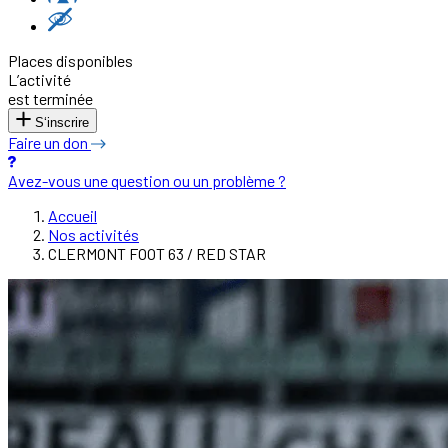
Places disponibles
L’activité
est terminée
S‘inscrire
Faire un don
Avez-vous une question ou un problème ?
Accueil
Nos activités
CLERMONT FOOT 63 / RED STAR