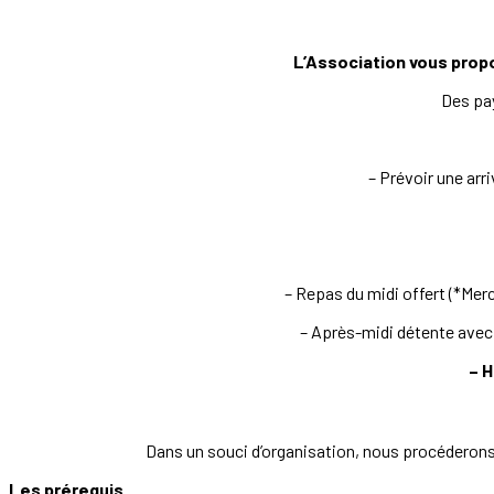
L’Association vous propo
Des pay
– Prévoir une arr
– Repas du midi offert (*Mer
– Après-midi détente avec l
– H
Dans un souci d’organisation, nous procéderons à
Les prérequis