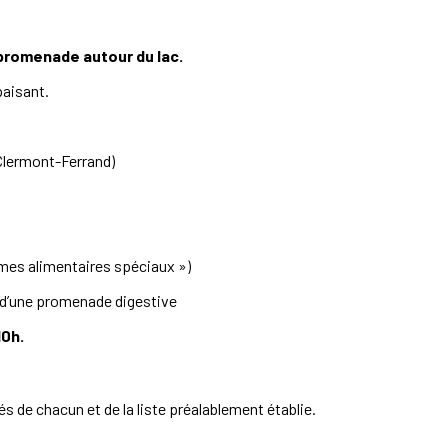
 promenade autour du lac.
paisant.
 Clermont-Ferrand)
imes alimentaires spéciaux »)
rs d’une promenade digestive
10h.
s de chacun et de la liste préalablement établie.