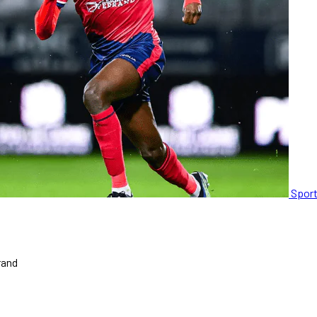
Spor
rand