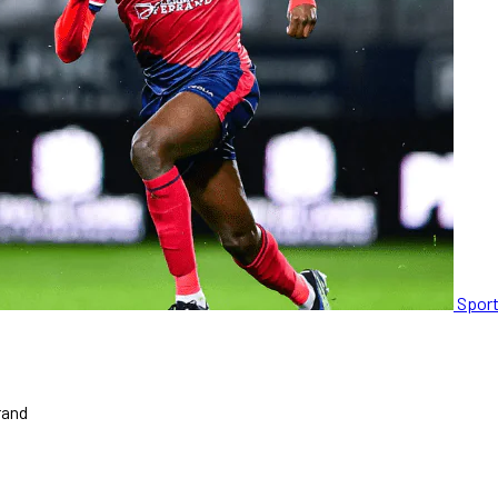
Spor
rand