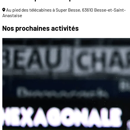
Au pied des télécabines à Super Besse, 63610 Besse-et-Saint-
Anastaise
Nos prochaines
activités