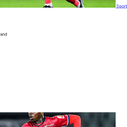
Spor
rand