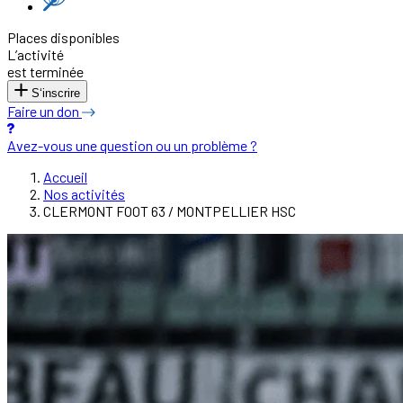
Places disponibles
L’activité
est terminée
S‘inscrire
Faire un don
Avez-vous une question ou un problème ?
Accueil
Nos activités
CLERMONT FOOT 63 / MONTPELLIER HSC