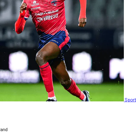
Spor
rand