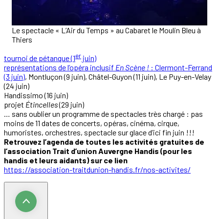
Le spectacle « L’Air du Temps » au Cabaret le Moulin Bleu à
Thiers
er
tournoi de pétanque (1
juin)
représentations de l’opéra inclusif
En Scène !
: Clermont-Ferrand
(3 juin)
, Montluçon (9 juin), Châtel-Guyon (11 juin), Le Puy-en-Velay
(24 juin)
Handissimo (16 juin)
projet
Étincelles
(29 juin)
… sans oublier un programme de spectacles très chargé : pas
moins de 11 dates de concerts, opéras, cinéma, cirque,
humoristes, orchestres, spectacle sur glace d’ici fin juin !!!
Retrouvez l’agenda de toutes les activités gratuites de
l’association Trait d’union Auvergne Handis (pour les
handis et leurs aidants) sur ce lien
https://association-traitdunion-handis.fr/nos-activites/